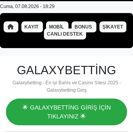
Cuma, 07.08.2026 - 18:29
KAYIT
MOBIL
BONUS
ŞIKAYET
CANLI DESTEK
GALAXYBETTING
Galaxybetting - En iyi Bahis ve Casino Sitesi 2025 -
Galaxybetting Giriş
🌟 GALAXYBETTING GİRİŞ İÇİN
TIKLAYINIZ 🌟