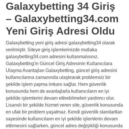
Galaxybetting 34 Giriş
– Galaxybetting34.com
Yeni Giriş Adresi Oldu
Galaxybetting yeni giriş adresi galaxybetting34 olarak
verilmiştir. Siteye giriş işlemlerinizde mutlaka
galaxybetting34.com adresini kullanmalısınız.
Galaxybetting'in Güncel Giriş Adresinin Kullanıcılara
Ulaşma Avantajları Galaxybetting, güncel giriş adresini
kullanıcılarına zamanında ulaştırarak problemsiz bir
şekilde işlem yapma imkanı sağlar. Hem güvenlik
konusunda hem de avantajlarla kullanıcıların en iyi
şekilde işlemlerini devam ettirebilmeleri yardımcı olur.
Lisanslı bir şekilde hizmet veren site, güvenlik konusunda
en ufak bir problem yaşatmaz. Kendi güvenlik standartları
sayesinde kullanıcıların en iyi şekilde işlemlerin devam
ettirmesini sağlarken, güncel adres değişikliği konusunda