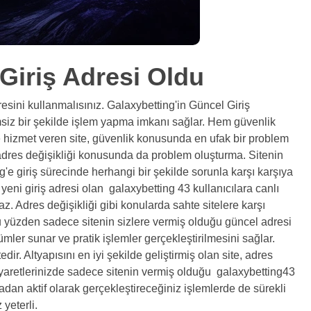
Giriş Adresi Oldu
resini kullanmalısınız. Galaxybetting'in Güncel Giriş
emsiz bir şekilde işlem yapma imkanı sağlar. Hem güvenlik
lde hizmet veren site, güvenlik konusunda en ufak bir problem
 adres değişikliği konusunda da problem oluşturma. Sitenin
'e giriş sürecinde herhangi bir şekilde sorunla karşı karşıya
eni giriş adresi olan galaxybetting 43 kullanıcılara canlı
z. Adres değişikliği gibi konularda sahte sitelere karşı
 Bu yüzden sadece sitenin sizlere vermiş olduğu güncel adresi
zümler sunar ve pratik işlemler gerçekleştirilmesini sağlar.
ir. Altyapısını en iyi şekilde geliştirmiş olan site, adres
i ziyaretlerinizde sadece sitenin vermiş olduğu galaxybetting43
adan aktif olarak gerçekleştireceğiniz işlemlerde de sürekli
 yeterli.